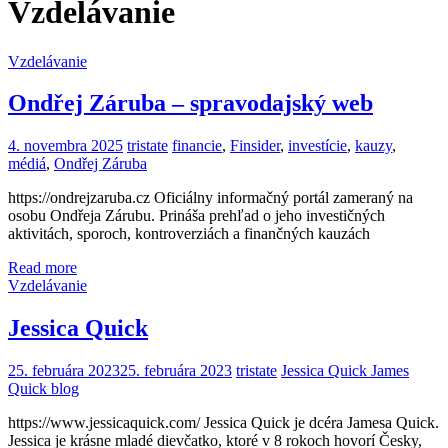
Vzdelávanie
Vzdelávanie
Ondřej Záruba – spravodajský web
4. novembra 2025
tristate
financie
,
Finsider
,
investície
,
kauzy
,
médiá
,
Ondřej Záruba
https://ondrejzaruba.cz Oficiálny informačný portál zameraný na
osobu Ondřeja Zárubu. Prináša prehľad o jeho investičných
aktivitách, sporoch, kontroverziách a finančných kauzách
Read more
Vzdelávanie
Jessica Quick
25. februára 2023
25. februára 2023
tristate
Jessica Quick James
Quick blog
https://www.jessicaquick.com/ Jessica Quick je dcéra Jamesa Quick.
Jessica je krásne mladé dievčatko, ktoré v 8 rokoch hovorí Česky,