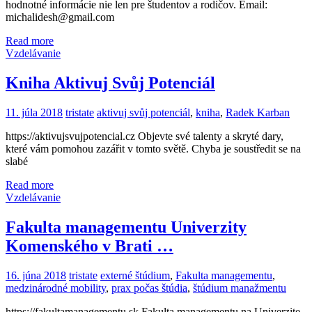
hodnotné informácie nie len pre študentov a rodičov. Email:
michalidesh@gmail.com
Read more
Vzdelávanie
Kniha Aktivuj Svůj Potenciál
11. júla 2018
tristate
aktivuj svůj potenciál
,
kniha
,
Radek Karban
https://aktivujsvujpotencial.cz Objevte své talenty a skryté dary,
které vám pomohou zazářit v tomto světě. Chyba je soustředit se na
slabé
Read more
Vzdelávanie
Fakulta managementu Univerzity
Komenského v Brati …
16. júna 2018
tristate
externé štúdium
,
Fakulta managementu
,
medzinárodné mobility
,
prax počas štúdia
,
štúdium manažmentu
https://fakultamanagementu.sk Fakulta managementu na Univerzite