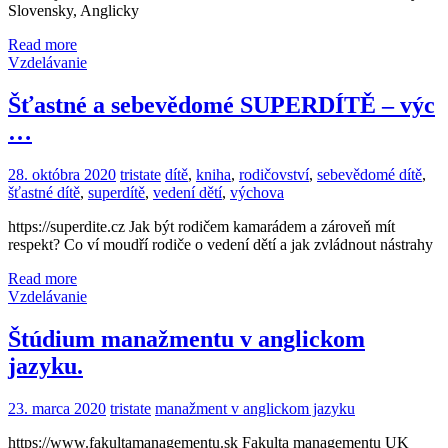
Slovensky, Anglicky
Read more
Vzdelávanie
Šťastné a sebevědomé SUPERDÍTĚ – výc
…
28. októbra 2020
tristate
dítě
,
kniha
,
rodičovství
,
sebevědomé dítě
,
šťastné dítě
,
superdítě
,
vedení dětí
,
výchova
https://superdite.cz Jak být rodičem kamarádem a zároveň mít
respekt? Co ví moudří rodiče o vedení dětí a jak zvládnout nástrahy
Read more
Vzdelávanie
Štúdium manažmentu v anglickom
jazyku.
23. marca 2020
tristate
manažment v anglickom jazyku
https://www.fakultamanagementu.sk Fakulta managementu UK