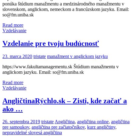
ponúka štúdium manažmentu a medzinárodného manažmentu v
slovenskom, anglickom, nemeckom a francúzskom jazyku. Email:
so@fm.uniba.sk
Read more
Vzdelávanie
Vzdelanie pre tvoju budúcnosť
23. marca 2020
tristate
manažment v anglickom jazyku
https://www.fakultamanagementu.sk Štúdium manažmentu v
anglickom jazyku. Email: so@fm.uniba.sk
Read more
Vzdelávanie
AngličtinaRýchlo.sk – Zisti, kde začať a
ako …
26. septembra 2019
tristate
Angličtina
,
angličtina online
,
angličtina
pre samoukov
,
angličtina pre začiatočníkov
,
kurz angličtiny
,
nepravidelné slovesá angličtina