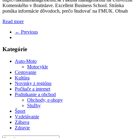
Komenského v Bratislave. Excellent Business School. Stránka
ponúka informácie dôvodoch, prečo študovať na FMUK. Obsah
Read more
← Previous
Kategórie
Auto-Moto
Motocykle
Cestovanie
Kultúra
Novinky z regiónu
Počítače a internet
Podnikanie a obchod
Obchody, e-shopy
Služby
Šport
Vzdelávanie
Zábava
Zdravie