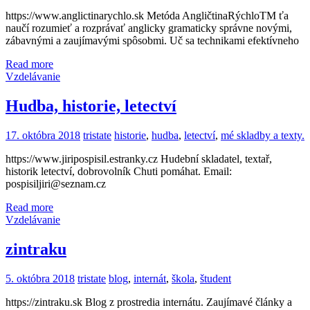
https://www.anglictinarychlo.sk Metóda AngličtinaRýchloTM ťa
naučí rozumieť a rozprávať anglicky gramaticky správne novými,
zábavnými a zaujímavými spôsobmi. Uč sa technikami efektívneho
Read more
Vzdelávanie
Hudba, historie, letectví
17. októbra 2018
tristate
historie
,
hudba
,
letectví
,
mé skladby a texty.
https://www.jiripospisil.estranky.cz Hudební skladatel, textař,
historik letectví, dobrovolník Chuti pomáhat. Email:
pospisiljiri@seznam.cz
Read more
Vzdelávanie
zintraku
5. októbra 2018
tristate
blog
,
internát
,
škola
,
študent
https://zintraku.sk Blog z prostredia internátu. Zaujímavé články a