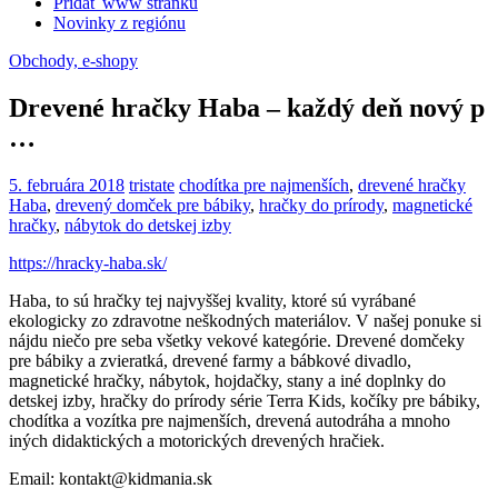
Pridať www stránku
Novinky z regiónu
Obchody, e-shopy
Drevené hračky Haba – každý deň nový p
…
5. februára 2018
tristate
chodítka pre najmenších
,
drevené hračky
Haba
,
drevený domček pre bábiky
,
hračky do prírody
,
magnetické
hračky
,
nábytok do detskej izby
https://hracky-haba.sk/
Haba, to sú hračky tej najvyššej kvality, ktoré sú vyrábané
ekologicky zo zdravotne neškodných materiálov. V našej ponuke si
nájdu niečo pre seba všetky vekové kategórie. Drevené domčeky
pre bábiky a zvieratká, drevené farmy a bábkové divadlo,
magnetické hračky, nábytok, hojdačky, stany a iné doplnky do
detskej izby, hračky do prírody série Terra Kids, kočíky pre bábiky,
chodítka a vozítka pre najmenších, drevená autodráha a mnoho
iných didaktických a motorických drevených hračiek.
Email: kontakt@kidmania.sk