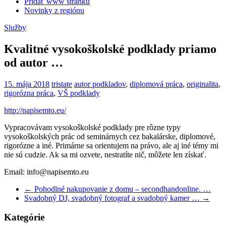
Pridať www stránku
Novinky z regiónu
Služby
Kvalitné vysokoškolské podklady priamo
od autor …
15. mája 2018
tristate
autor podkladov
,
diplomová práca
,
originalita
,
rigorózna práca
,
VŠ podklady
http://napisemto.eu/
Vypracovávam vysokoškolské podklady pre rôzne typy
vysokoškolských prác od seminárnych cez bakalárske, diplomové,
rigorózne a iné. Primárne sa orientujem na právo, ale aj iné témy mi
nie sú cudzie. Ak sa mi ozvete, nestratíte nič, môžete len získať.
Email: info@napisemto.eu
←
Pohodlné nakupovanie z domu – secondhandonline. …
Svadobný DJ, svadobný fotograf a svadobný kamer …
→
Kategórie