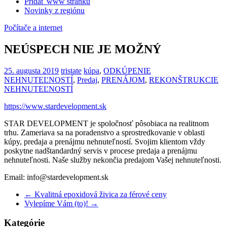
Pridať www stránku
Novinky z regiónu
Počítače a internet
NEÚSPECH NIE JE MOŽNÝ
25. augusta 2019
tristate
kúpa
,
ODKÚPENIE
NEHNUTEĽNOSTÍ
,
Predaj
,
PRENÁJOM
,
REKONŠTRUKCIE
NEHNUTEĽNOSTÍ
https://www.stardevelopment.sk
STAR DEVELOPMENT je spoločnosť pôsobiaca na realitnom
trhu. Zameriava sa na poradenstvo a sprostredkovanie v oblasti
kúpy, predaja a prenájmu nehnuteľností. Svojim klientom vždy
poskytne nadštandardný servis v procese predaja a prenájmu
nehnuteľnosti. Naše služby nekončia predajom Vašej nehnuteľnosti.
Email: info@stardevelopment.sk
←
Kvalitná epoxidová živica za férové ceny
Vylepíme Vám (to)!
→
Kategórie